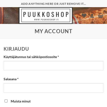
Skip
ADD ANYTHING HERE OR JUST REMOVE IT...
to
content
MY ACCOUNT
KIRJAUDU
Vaaditaan
Käyttäjätunnus tai sähköpostiosoite
*
Vaaditaan
Salasana
*
Muista minut